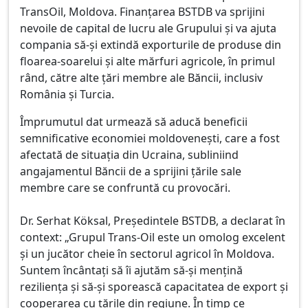
TransOil, Moldova. Finanțarea BSTDB va sprijini
nevoile de capital de lucru ale Grupului și va ajuta
compania să-și extindă exporturile de produse din
floarea-soarelui și alte mărfuri agricole, în primul
rând, către alte țări membre ale Băncii, inclusiv
România și Turcia.
Împrumutul dat urmează să aducă beneficii
semnificative economiei moldovenești, care a fost
afectată de situația din Ucraina, subliniind
angajamentul Băncii de a sprijini țările sale
membre care se confruntă cu provocări.
Dr. Serhat Köksal, Președintele BSTDB, a declarat în
context: „Grupul Trans-Oil este un omolog excelent
și un jucător cheie în sectorul agricol în Moldova.
Suntem încântați să îi ajutăm să-și mențină
reziliența și să-și sporească capacitatea de export și
cooperarea cu țările din regiune. În timp ce