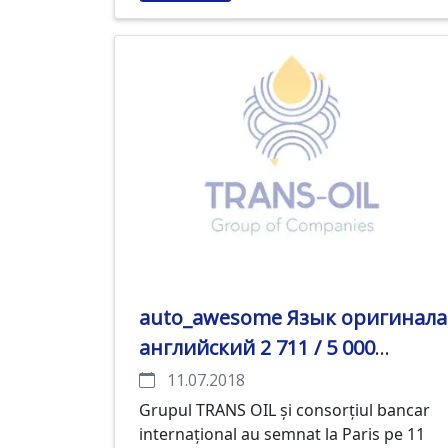
auto_awesome Язык оригинала
английский 2 711 / 5 000
Результаты перевода
11.07.2018
Împrumutul pentru TRANS OIL
Grupul TRANS OIL și consorțiul bancar
internațional au semnat la Paris pe 11
Group este o garanție de plată