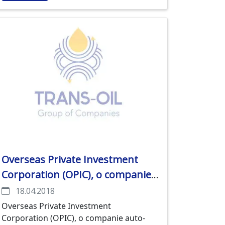
Overseas Private Investment
Corporation (OPIC), o companie
auto-susținută din S.U.A. Agenție
18.04.2018
guvernamentală, a extins o
Overseas Private Investment
Corporation (OPIC), o companie auto-
facilitate de împrumut pentru