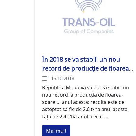
În 2018 se va stabili un nou
record de producție de floarea
soarelui în Moldova
15.10.2018
Republica Moldova va putea stabili un
nou record la producția de floarea-
soarelui anul acesta: recolta este de
așteptat să fie de 2,6 t/ha anul acesta,
față de 2,4 t/ha anul trecut.
Randamentul floarea soarelui a crescut
Mai mult
treptat în ultimii 4 ani.