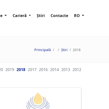
te
Carieră
Știri
Contacte
RO
ompaniei
Lucrează la Trans-Oil
re de sustenabilitate
Locuri vacante
Principală
Știri
2018
oastre
20
2019
2018
2017
2016
2014
2013
2012
i
astre
 Depune o plângere