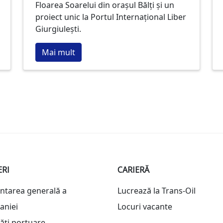
Floarea Soarelui din orașul Bălți și un
producție atât în ​​nordul, cât și în
proiect unic la Portul Internațional Liber
sudul Moldovei și vor reduce
Giurgiulești.
costurile.
Mai mult
ERI
CARIERĂ
ntarea generală a
Lucrează la Trans-Oil
aniei
Locuri vacante
tăți portuare