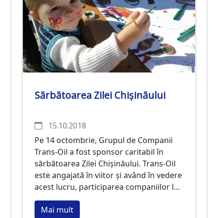
Sărbătoarea Zilei Chișinăului
15.10.2018
Pe 14 octombrie, Grupul de Companii
Trans-Oil a fost sponsor caritabil în
sărbătoarea Zilei Chișinăului. Trans-Oil
este angajată în viitor și având în vedere
acest lucru, participarea companiilor la
eveniment a fost concentrată în special
Mai mult
pe a face din vacanță o zi plăcută pentru