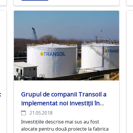
cei mai tineri cetățeni ai Chișinăului.
:
Grupul de companii Transoil a
implementat noi investiții în
valoare de peste 13 milioane USD
21.05.2018
pentru sezonul 2018-2019, care
Investițiile descrise mai sus au fost
alocate pentru două proiecte la fabrica
vor crește capacitatea totală de