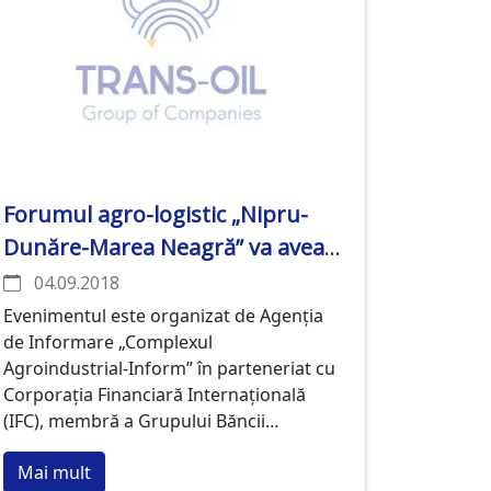
Forumul agro-logistic „Nipru-
Dunăre-Marea Neagră” va avea
loc la Chișinău în perioada 2-3
04.09.2018
octombrie.
Evenimentul este organizat de Agenția
de Informare „Complexul
Agroindustrial-Inform” în parteneriat cu
Corporația Financiară Internațională
(IFC), membră a Grupului Băncii
Mondiale. Sponsorul general al
Mai mult
forumului este Grupul Trans-Oil.