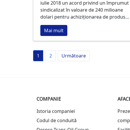
iulie 2018 un acord privind un împrumut
către producătorii agricoli
sindicalizat în valoare de 240 milioane
dolari pentru achiziționarea de produse
agricole din recolta 2018 din Republica
Mai mult
Moldova de la producători și agenți
economici.
1
2
Următoare
COMPANIE
AFAC
Istoria companiei
Preze
Codul de conduită
comp
Despre Trans-Oil Group
Facili