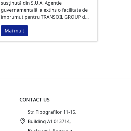
susținută din S.U.A. Agenție
TRANSOIL GROUP of COMPANIES
guvernamentală, a extins o facilitate de
în valoare de 9.750.000 USD
împrumut pentru TRANSOIL GROUP de
COMPANII în valoare de 9.750.000 USD.
Mai mult
Această investiție financiară va fi
direcționată către modernizarea
instalației de zdrobire a uleiului de
floarea-soarelui și creșterea capacității
de depozitare în portul Zona Liberă
Giurgiulești.
CONTACT US
Str. Tipografilor 11-15,
Building A1 013714,
Bucharest, Romania