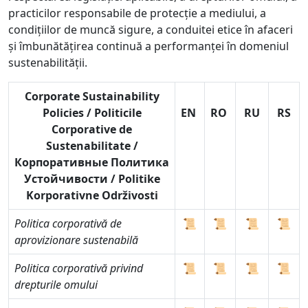
practicilor responsabile de protecție a mediului, a
condițiilor de muncă sigure, a conduitei etice în afaceri
și îmbunătățirea continuă a performanței în domeniul
sustenabilității.
Corporate Sustainability
Policies / Politicile
EN
RO
RU
RS
Corporative de
Sustenabilitate /
Корпоративные Политика
Устойчивости / Politike
Korporativne Održivosti
Politica corporativă de
📜
📜
📜
📜
aprovizionare sustenabilă
Politica corporativă privind
📜
📜
📜
📜
drepturile omului