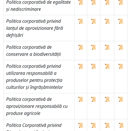
Politica corporativă de egalitate
📜
📜
📜
📜
și nediscriminare
Politica corporativă privind
📜
📜
📜
📜
lanțul de aprovizionare fără
defrișări
Politica corporativă de
📜
📜
📜
📜
conservare a biodiversității
Politica corporativă privind
📜
📜
📜
📜
utilizarea responsabilă a
produselor pentru protecția
culturilor și îngrășămintelor
Politica corporativă de
📜
📜
📜
📜
aprovizionare responsabilă cu
produse agricole
Politica Corporativă privind
📜
📜
📜
📜